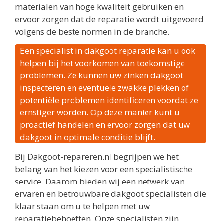
materialen van hoge kwaliteit gebruiken en
ervoor zorgen dat de reparatie wordt uitgevoerd
volgens de beste normen in de branche.
Een specialist in dakgoot reparatie kan u ook
helpen bij het voorkomen van toekomstige
problemen. Ze kunnen uw zinken dakgoot
inspecteren en eventuele zwakke plekken of
potentiële problemen identificeren voordat ze
ernstiger worden. Op deze manier kunt u
proactief handelen en ervoor zorgen dat uw
dakgoot in optimale conditie blijft.
Bij Dakgoot-repareren.nl begrijpen we het
belang van het kiezen voor een specialistische
service. Daarom bieden wij een netwerk van
ervaren en betrouwbare dakgoot specialisten die
klaar staan om u te helpen met uw
reparatiebehoeften. Onze specialisten zijn