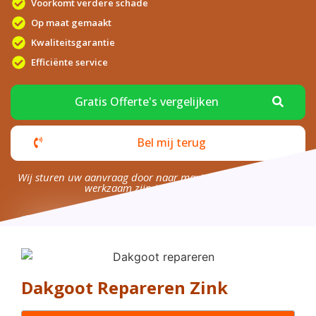
Voorkomt verdere schade
Op maat gemaakt
Kwaliteitsgarantie
Efficiënte service
Gratis Offerte's vergelijken
Bel mij terug
Wij sturen uw aanvraag door naar maximaal 4 bedrijven die
werkzaam zijn in uw omgeving.
Dakgoot Repareren Zink