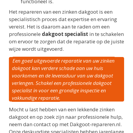
functioneel is.
Het repareren van een zinken dakgoot is een
specialistisch proces dat expertise en ervaring
vereist. Het is daarom aan te raden om een
professionele
dakgoot specialist
in te schakelen
om ervoor te zorgen dat de reparatie op de juiste
wijze wordt uitgevoerd.
Een goed uitgevoerde reparatie van uw zinken
dakgoot kan verdere schade aan uw huis
voorkomen en de levensduur van uw dakgoot
verlengen. Schakel een professionele dakgoot
specialist in voor een grondige inspectie en
vakkundige reparatie.
Mocht u last hebben van een lekkende zinken
dakgoot en op zoek zijn naar professionele hulp,
neem dan contact op met Dakgoot-repareren.nl.
Onze deskundige specialisten hebben jarenlange