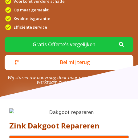
Voorkomt verdere schade
Op maat gemaakt
Kwaliteitsgarantie
Efficiënte service
Gratis Offerte's vergelijken
Bel mij terug
Wij sturen uw aanvraag door naar maximaal 4 bedrijven die
werkzaam zijn in uw omgeving.
Zink Dakgoot Repareren