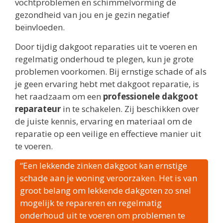
vochtproblemen en schimmelvorming de
gezondheid van jou en je gezin negatief
beïnvloeden.
Door tijdig dakgoot reparaties uit te voeren en
regelmatig onderhoud te plegen, kun je grote
problemen voorkomen. Bij ernstige schade of als
je geen ervaring hebt met dakgoot reparatie, is
het raadzaam om een
professionele dakgoot
reparateur
in te schakelen. Zij beschikken over
de juiste kennis, ervaring en materiaal om de
reparatie op een veilige en effectieve manier uit
te voeren.
“Een lekkende zinken dakgoot kan ernstige
schade aan je woning veroorzaken. Het is van
groot belang om lekkende dakgoten zo snel
mogelijk te repareren en regelmatig
onderhoud uit te voeren om problemen te