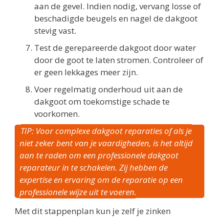
aan de gevel. Indien nodig, vervang losse of
beschadigde beugels en nagel de dakgoot
stevig vast.
Test de gerepareerde dakgoot door water
door de goot te laten stromen. Controleer of
er geen lekkages meer zijn.
Voer regelmatig onderhoud uit aan de
dakgoot om toekomstige schade te
voorkomen.
TIP: Voor complexe dakgoot reparaties of als je
niet zeker bent van je vaardigheden, is het altijd
aan te raden om een professionele dakgoot
reparateur in te schakelen. Zij hebben de
expertise en ervaring om de reparatie op een
professionele wijze uit te voeren.
Met dit stappenplan kun je zelf je zinken