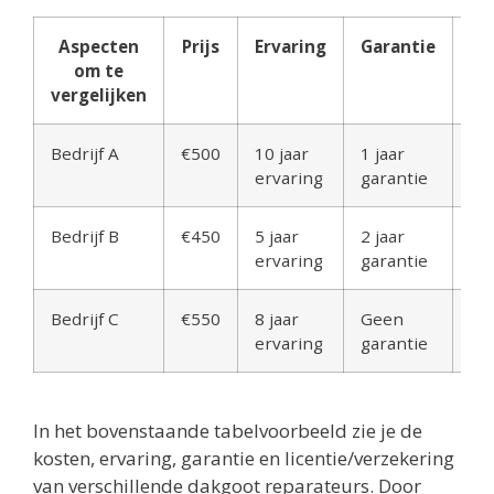
Aspecten
Prijs
Ervaring
Garantie
Li
om te
ve
vergelijken
Bedrijf A
€500
10 jaar
1 jaar
Ja
ervaring
garantie
Bedrijf B
€450
5 jaar
2 jaar
Ja
ervaring
garantie
Bedrijf C
€550
8 jaar
Geen
Ja
ervaring
garantie
In het bovenstaande tabelvoorbeeld zie je de
kosten, ervaring, garantie en licentie/verzekering
van verschillende dakgoot reparateurs. Door